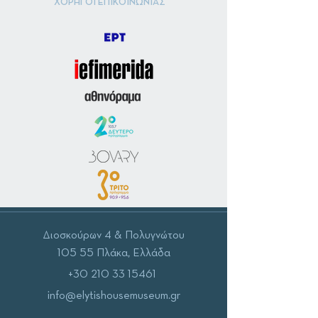
ΧΟΡΗΓΟΙ ΕΠΙΚΟΙΝΩΝΙΑΣ
Διοσκούρων 4 & Πολυγνώτου
105 55 Πλάκα, Ελλάδα
+30 210 33 15461
info@elytishousemuseum.gr