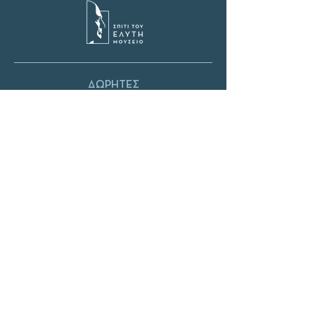
ΔΩΡΗΤΕΣ
Το «ΣΠΙΤΙ ΤΟΥ ΕΛΥΤΗ» στεγάζεται σε οίκημα του
Υπουργείου Πολιτισμού και λειτουργεί με τη
στήριξή του