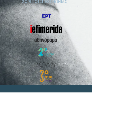
ΧΟΡΗΓΟΙ ΕΠΙΚΟΙΝΩΝΙΑΣ
Διοσκούρων 4 & Πολυγνώτου
105 55 Πλάκα, Ελλάδα
+30 210 33 15461
info@elytishousemuseum.gr