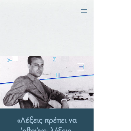
«Λέξεις πρέπει να
'ρθούνε· λέξεις-